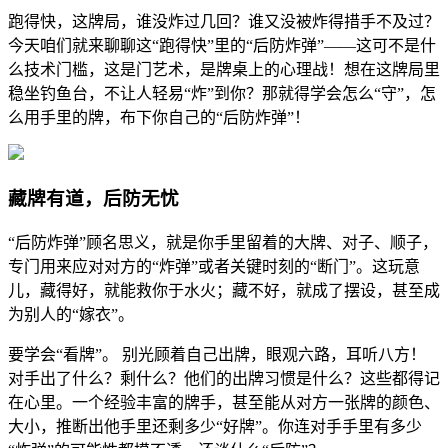
跑得快，这牌局，谁没炸过几回？谁又没被炸得措手不及过？
今天咱们就来聊聊这“跑得快”里的“后防炸弹”——这可不是什
么技术门槛，这是门艺术，是牌桌上的心理战！想在这牌局里
稳坐钓鱼台，不让人轻易“炸”到你？那就得学会怎么“守”，怎
么用手里的牌，布下你自己的“后防炸弹”！
藏牌有道，后防无忧
“后防炸弹”顾名思义，就是你手里留着的大牌、对子、顺子，
专门用来应对对方的“炸弹”或者关键时刻的“断门”。这玩意
儿，藏得好，就能救你于水火；藏不好，就成了摆设，甚至成
为别人的“嫁衣”。
要学会“看牌”。 别光顾着自己出牌，眼观六路，耳听八方！
对手出了什么？剩什么？他们的出牌习惯是什么？这些都得记
在心里。一个经验丰富的牌手，甚至能从对方一张牌的颜色、
大小，推断出他手里还剩多少“好牌”。你连对手手里有多少