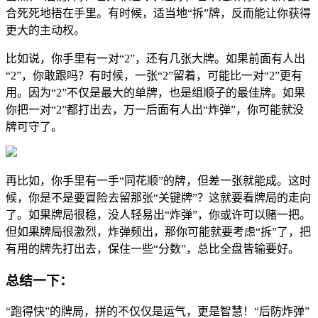
合死死地捂在手里。有时候，适当地“拆”牌，反而能让你获得
更大的主动权。
比如说，你手里有一对“2”，还有几张大牌。如果前面有人出
“2”，你敢跟吗？有时候，一张“2”留着，可能比一对“2”更有
用。因为“2”不仅是最大的单牌，也是组顺子的最佳牌。如果
你把一对“2”都打出去，万一后面有人出“炸弹”，你可能就没
牌可守了。
再比如，你手里有一手“同花顺”的牌，但差一张就能成。这时
候，你是不是要冒险去留那张“关键牌”？这就要看牌局的走向
了。如果牌局很稳，没人轻易出“炸弹”，你或许可以赌一把。
但如果牌局很激烈，炸弹频出，那你可能就要考虑“拆”了，把
有用的牌先打出去，保住一些“分数”，总比全盘皆输要好。
总结一下：
“跑得快”的牌局，拼的不仅仅是运气，更是智慧！“后防炸弹”