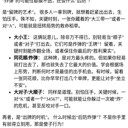
“炸弹”的可能性都摸不透，还谈什么“后防”？
是“留牌的艺术”。 很多人一拿到牌，就想着赶紧出出去，生
怕压手。殊不知，关键时刻，一张你藏着的“大三带一”或者一
对“A”，可能就是扭转局势的救命稻草。
大小王：
这俩玩意儿，除非万不得已，别轻易当“顺子”
或者“对子”打出去。它们可是炸弹的“王牌”！留着，关
键时刻能炸翻全场，或者保住你最后的“胜利果实”。
同花顺/炸弹：
这种牌，是对方最头疼的。但如果你轻易
就打出去了，那也就失去了它最大的价值。学会根据场
上形势，判断何时才是最佳的出手机会。有时候，留着
一张同花顺，比你早早打出几个单牌，更能让对手“坐立
不安”。
大对子/大顺子：
同样是道理。别怕压手，关键时候，一
对“K”或者一个“34567”，可能就能让你躲过一次被“炸”
的危机，甚至反咬对手一口。
再者，是“出牌的时机”。 什么时候出“后防炸弹”？不是你手里
有就得立刻用，那是傻子行为！