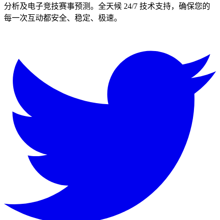
分析及电子竞技赛事预测。全天候 24/7 技术支持，确保您的
每一次互动都安全、稳定、极速。