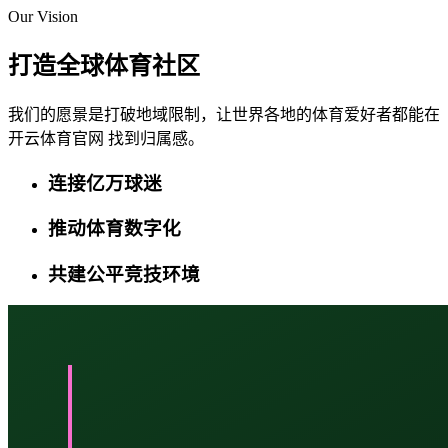
Our Vision
打造全球体育社区
我们的愿景是打破地域限制，让世界各地的体育爱好者都能在
开云体育官网 找到归属感。
连接亿万球迷
推动体育数字化
共建公平竞技环境