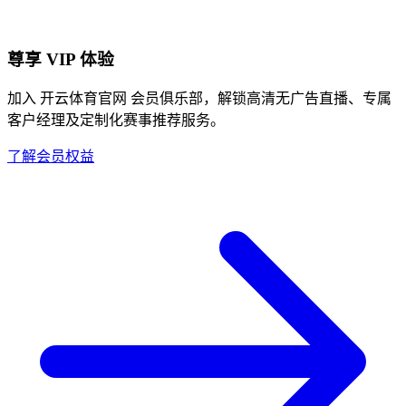
尊享 VIP 体验
加入 开云体育官网 会员俱乐部，解锁高清无广告直播、专属
客户经理及定制化赛事推荐服务。
了解会员权益