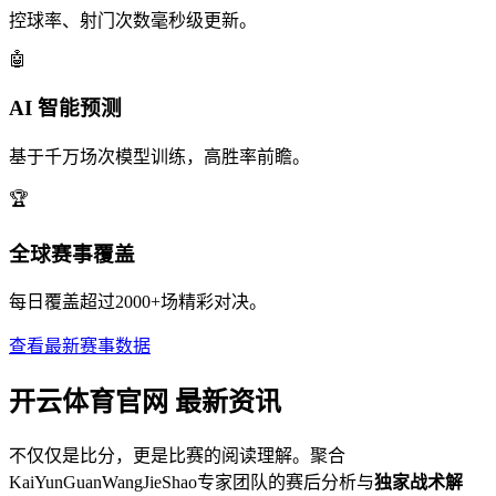
控球率、射门次数毫秒级更新。
🤖
AI 智能预测
基于千万场次模型训练，高胜率前瞻。
🏆
全球赛事覆盖
每日覆盖超过2000+场精彩对决。
查看最新赛事数据
开云体育官网 最新资讯
不仅仅是比分，更是比赛的阅读理解。聚合
KaiYunGuanWangJieShao专家团队的赛后分析与
独家战术解