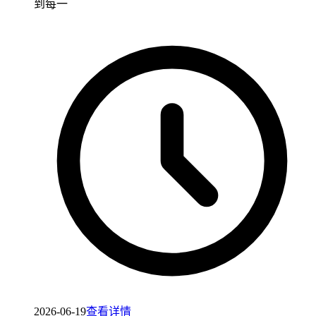
到每一
2026-06-19
查看详情