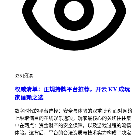
335 阅读
权威清单：正规持牌平台推荐，开云 KY 成玩
家信赖之选
数字时代的平台选择：安全与体验的双重博弈 面对网络
上琳琅满目的在线娱乐选项，玩家最核心的关切往往集
中在两点：资金财产的安全保障，以及游戏过程的流畅
体验。这背后，平台的合法资质与技术实力构成了决定