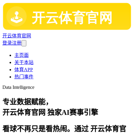
开云体育官网
登录
注册
主页面
关于本站
体育APP
热门事件
Data Intelligence
专业数据赋能，
开云体育官网 独家AI赛事引擎
看球不再只是看热闹。通过
开云体育官