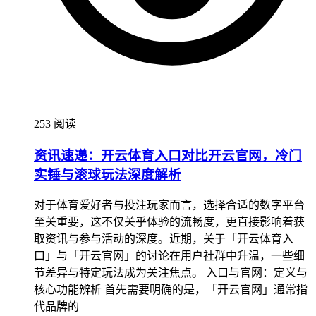
253 阅读
资讯速递：开云体育入口对比开云官网，冷门
实锤与滚球玩法深度解析
对于体育爱好者与投注玩家而言，选择合适的数字平台
至关重要，这不仅关乎体验的流畅度，更直接影响着获
取资讯与参与活动的深度。近期，关于「开云体育入
口」与「开云官网」的讨论在用户社群中升温，一些细
节差异与特定玩法成为关注焦点。 入口与官网：定义与
核心功能辨析 首先需要明确的是，「开云官网」通常指
代品牌的