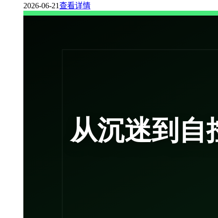
2026-06-21
查看详情