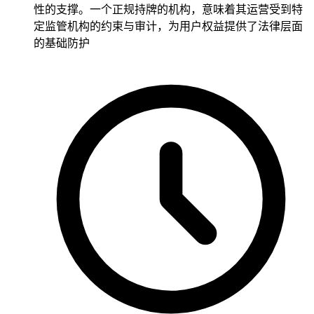
性的支撑。一个正规持牌的机构，意味着其运营受到特
定监管机构的约束与审计，为用户权益提供了法律层面
的基础防护